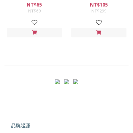
灣製 l 親膚透氣 無痛舒適耳帶
NT$65
NT$105
NT$69
NT$299
品牌起源