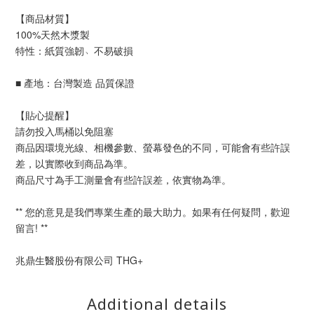
【商品材質】
100%天然木漿製
特性：紙質強韌﹅不易破損
■ 產地：台灣製造 品質保證
【貼心提醒】
請勿投入馬桶以免阻塞
商品因環境光線、相機參數、螢幕發色的不同，可能會有些許誤
差，以實際收到商品為準。
商品尺寸為手工測量會有些許誤差，依實物為準。
** 您的意見是我們專業生產的最大助力。如果有任何疑問，歡迎
留言! **
兆鼎生醫股份有限公司 THG+
Additional details