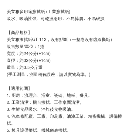
美立雅多用途擦拭紙 (工業擦拭紙)
吸水、吸油性強﹅可乾濕兩用﹅不易掉屑﹅不易破損
【商品規格】
美立雅擦拭紙GT-112，沒有點斷（一整卷沒有虛線撕斷）
販售數量/單位：1捲
寬度：約24公分(±1cm)
直徑：約32公分(±1cm)
重量：約3.5公斤重
(手工測量，測量稍有誤差，請以實物為準。)
【適用範圍】
1. 廚房：流理台、浴室、瓷磚、地板、餐具。
2. 工業清潔：機台擦拭、工作桌面清潔。
3. 生鮮食品吸水、油炸後食物吸油。
4. 汽車修配廠、工廠、印刷廠、油漆工業、精密機械、設備擦
拭。
5. 模具設備擦拭、機械儀表擦拭。