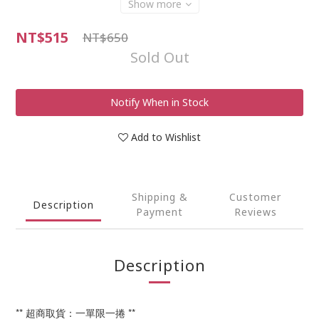
Show more
NT$515
NT$650
Sold Out
Notify When in Stock
Add to Wishlist
Shipping &
Customer
Description
Payment
Reviews
Description
** 超商取貨：一單限一捲 **