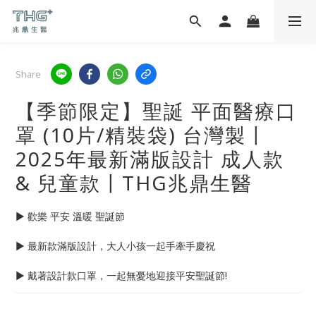
Share
【季節限定】聖誕 平面醫療口
罩 (10片/精裝袋) 台灣製〡
2025年最新滿版設計 成人款
& 兒童款〡THG兆鼎生醫
► 歡樂 平安 溫暖 聖誕節 
► 最新款滿版設計，大人小孩一起手牽手慶祝
► 戴著設計款口罩，一起無憂地迎接平安聖誕節!