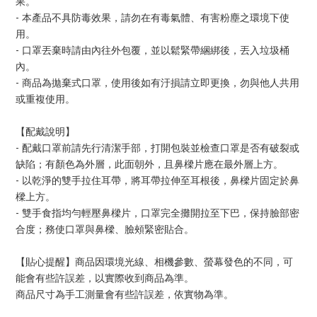
果。
- 本產品不具防毒效果，請勿在有毒氣體、有害粉塵之環境下使
用。
- 口罩丟棄時請由內往外包覆，並以鬆緊帶綑綁後，丟入垃圾桶
內。
- 商品為拋棄式口罩，使用後如有汙損請立即更換，勿與他人共用
或重複使用。
【配戴說明】
- 配戴口罩前請先行清潔手部，打開包裝並檢查口罩是否有破裂或
缺陷；有顏色為外層，此面朝外，且鼻樑片應在最外層上方。
- 以乾淨的雙手拉住耳帶，將耳帶拉伸至耳根後，鼻樑片固定於鼻
樑上方。
- 雙手食指均勻輕壓鼻樑片，口罩完全攤開拉至下巴，保持臉部密
合度；務使口罩與鼻樑、臉頰緊密貼合。
【貼心提醒】商品因環境光線、相機參數、螢幕發色的不同，可
能會有些許誤差，以實際收到商品為準。
商品尺寸為手工測量會有些許誤差，依實物為準。