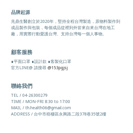
品牌起源
兆鼎生醫創立於2020年，堅持全程台灣製造，原物料製作到
成品製作與包裝，每個成品從裡到外皆來自來台灣在地工
廠，用實際行動愛護台灣、支持台灣每一個人事物。
顧客服務
∎平面口罩 ∎設計款 ∎客製化口罩
官方LINE@ 請搜尋
@153pgjsj
聯絡我們
TEL / 04-26300279
TIME / MON-FRI 8:30 to 17:00
MAIL / th.health06@gmail.com
ADDRESS / 台中市梧棲區永興路二段378巷35號2樓