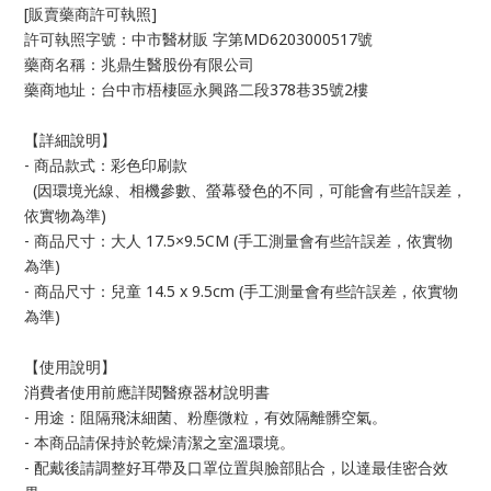
[販賣藥商許可執照]
許可執照字號：中市醫材販 字第MD6203000517號
藥商名稱：兆鼎生醫股份有限公司
藥商地址：台中市梧棲區永興路二段378巷35號2樓
【詳細說明】
- 商品款式：彩色印刷款
(因環境光線、相機參數、螢幕發色的不同，可能會有些許誤差，
依實物為準)
- 商品尺寸：大人 17.5×9.5CM (手工測量會有些許誤差，依實物
為準)
- 商品尺寸：兒童 14.5 x 9.5cm (手工測量會有些許誤差，依實物
為準)
【使用說明】
消費者使用前應詳閱醫療器材說明書
- 用途：阻隔飛沫細菌、粉塵微粒，有效隔離髒空氣。
- 本商品請保持於乾燥清潔之室溫環境。
- 配戴後請調整好耳帶及口罩位置與臉部貼合，以達最佳密合效