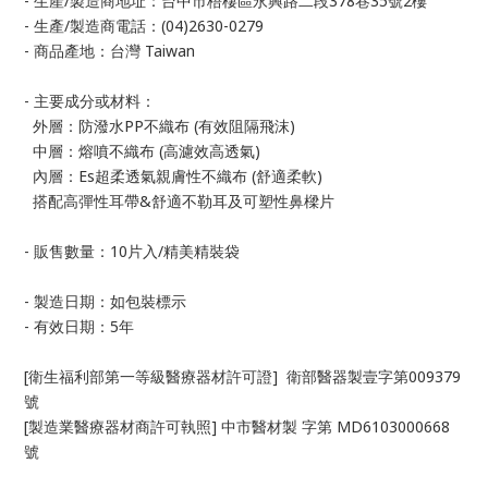
- 生產/製造商地址：台中市梧棲區永興路二段378巷35號2樓
- 生產/製造商電話：(04)2630-0279
- 商品產地：台灣 Taiwan
- 主要成分或材料：
外層：防潑水PP不織布 (有效阻隔飛沫)
中層：熔噴不織布 (高濾效高透氣)
內層：Es超柔透氣親膚性不織布 (舒適柔軟)
搭配高彈性耳帶&舒適不勒耳及可塑性鼻樑片
- 販售數量：10片入/精美精裝袋
- 製造日期：如包裝標示
- 有效日期：5年
[衛生福利部第一等級醫療器材許可證] 衛部醫器製壹字第009379
號
[製造業醫療器材商許可執照] 中市醫材製 字第 MD6103000668
號