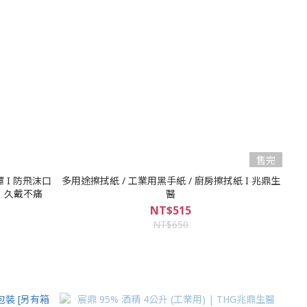
售完
 I 防飛沫口
多用途擦拭紙 / 工業用黑手紙 / 廚房擦拭紙 I 兆鼎生
帶，久戴不痛
醫
NT$515
NT$650