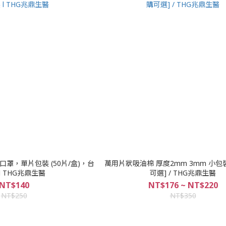
罩，單片包裝 (50片/盒)，台
萬用片狀吸油棉 厚度2mm 3mm 小包
灣製 l THG兆鼎生醫
可選] / THG兆鼎生醫
NT$140
NT$176 ~ NT$220
NT$250
NT$350