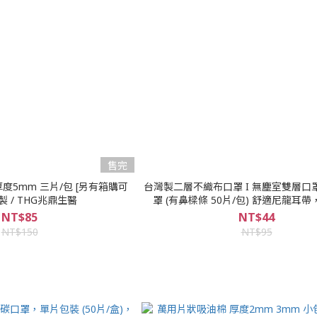
售完
厚度5mm 三片/包 [另有箱購可
台灣製二層不織布口罩 I 無塵室雙層口罩
選] 台灣製 / THG兆鼎生醫
罩 (有鼻樑條 50片/包) 舒適尼龍耳
NT$85
NT$44
NT$150
NT$95