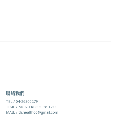
聯絡我們
TEL / 04-26300279
TIME / MON-FRI 8:30 to 17:00
MAIL / th.health06@gmail.com