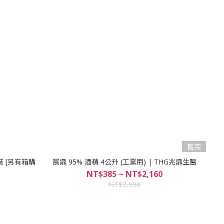
售完
裝 [另有箱購
宸鼎 95% 酒精 4公升 (工業用) | THG兆鼎生醫
NT$385 ~ NT$2,160
NT$2,990